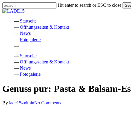
Skip
Hit enter to search or ESC to close
Sea
to
Close
main
Search
content
Menu
Startseite
Öffnungszeiten & Kontakt
News
Fotogalerie
facebook
instagram
phone
email
Startseite
Öffnungszeiten & Kontakt
News
Fotogalerie
Genuss pur: Pasta & Balsam-Es
By
lade15-admin
No Comments