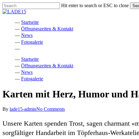
Skip
Hit enter to search or ESC to close
Sea
to
Close
main
Search
content
Menu
Startseite
Öffnungszeiten & Kontakt
News
Fotogalerie
facebook
instagram
phone
email
Startseite
Öffnungszeiten & Kontakt
News
Fotogalerie
Karten mit Herz, Humor und H
By
lade15-admin
No Comments
Unsere Karten spenden Trost, sagen charmant «mer
sorgfältiger Handarbeit im Töpferhaus-Werkateli