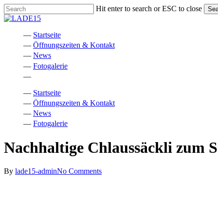
Skip
Hit enter to search or ESC to close
Sea
to
Close
main
Search
content
Menu
Startseite
Öffnungszeiten & Kontakt
News
Fotogalerie
facebook
instagram
phone
email
Startseite
Öffnungszeiten & Kontakt
News
Fotogalerie
Nachhaltige Chlaussäckli zum 
By
lade15-admin
No Comments